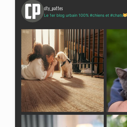
city_pattes
Le 1er blog urbain 100% #chiens et #chats