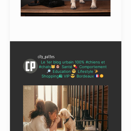
city_pattes
Le 1er blog urbain 100% #chiens et
#chats
Santé
Comportement
Education
Lifestyle
Shopping🛍 VIP
Bordeaux