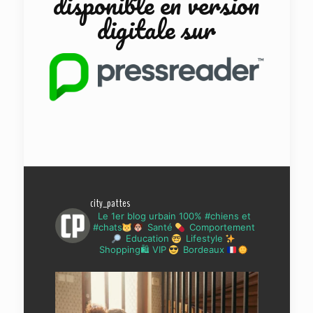
disponible en version
digitale sur
city_pattes
Le 1er blog urbain 100% #chiens et
#chats
Santé
Comportement
Education
Lifestyle
Shopping🛍 VIP
Bordeaux