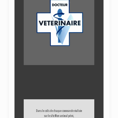
Dans le colis de chaque commande réalisée
sur le site Mon animal privé,