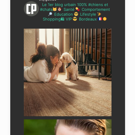
Le 1er blog urbain 100% #chiens et
#chats
Santé
Comportement
Education
Lifestyle
Shopping🛍 VIP
Bordeaux