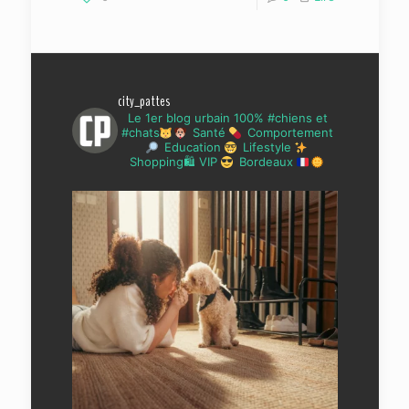
city_pattes
Le 1er blog urbain 100% #chiens et
#chats
Santé
Comportement
Education
Lifestyle
Shopping🛍 VIP
Bordeaux