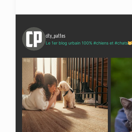
city_pattes
Le 1er blog urbain 100% #chiens et #chats