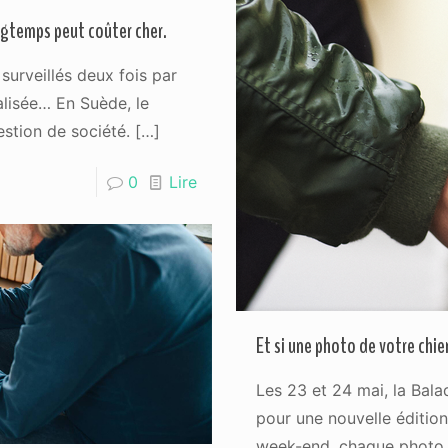
ongtemps peut coûter cher.
 surveillés deux fois par
alisée… En Suède, le
estion de société.
[…]
0
Lire
Et si une photo de votre chi
Les 23 et 24 mai, la Bal
pour une nouvelle édition
week-end, chaque photo 