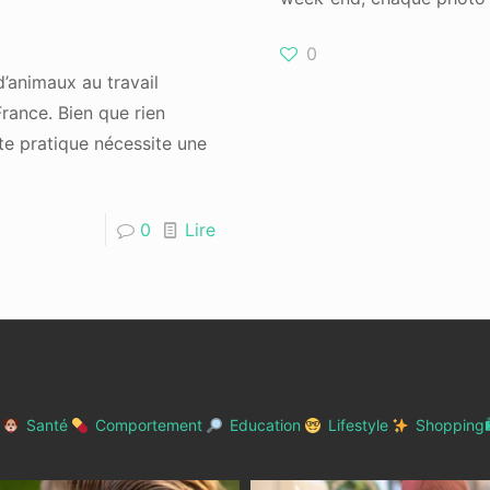
0
d’animaux au travail
rance. Bien que rien
te pratique nécessite une
0
Lire
Santé
Comportement
Education
Lifestyle
Shopping