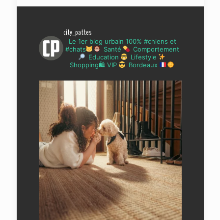
city_pattes
Le 1er blog urbain 100% #chiens et
#chats
Santé
Comportement
Education
Lifestyle
Shopping🛍 VIP
Bordeaux