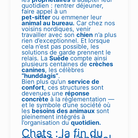
quotidien : rentrer déjeuner,
faire appel à un
pet-sitter
ou emmener leur
animal au bureau.
Car chez nos
voisins nordiques, venir
travailler avec son
chien
n’a plus
rien d’exceptionnel. Et lorsque
cela n’est pas possible, les
solutions de garde prennent le
relais. La
Suède
compte ainsi
plusieurs centaines de
crèches
canines
, les célèbres
“hunddagis”
.
Bien plus qu’un
service de
confort
, ces structures sont
devenues une
réponse
concrète
à la réglementation —
et le symbole d’une société où
les
besoins des animaux
sont
pleinement intégrés à
l’organisation du
quotidien.
Chats : la fin du