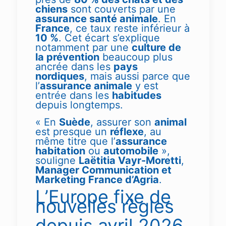
chiens
sont couverts par une
assurance santé animale
. En
France
, ce taux reste inférieur à
10 %
. Cet écart s’explique
notamment par une
culture de
la prévention
beaucoup plus
ancrée dans les
pays
nordiques
, mais aussi parce que
l’
assurance animale
y est
entrée dans les
habitudes
depuis longtemps.
« En
Suède
, assurer son
animal
est presque un
réflexe
, au
même titre que l’
assurance
habitation
ou
automobile
»,
souligne
Laëtitia Vayr-Moretti
,
Manager Communication et
Marketing France d’Agria
.
L’Europe fixe de
nouvelles règles
depuis avril 2026