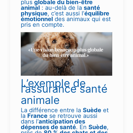
plus
globale du bien-être
animal
: au-delà de la
santé
physique
, c’est aussi l’
équilibre
émotionnel
des animaux qui est
pris en compte.
L’exemple de
l’assurance santé
animale
La différence entre la
Suède
et
la
France
se retrouve aussi
dans l’
anticipation des
dépenses de santé
. En
Suède
,
près de
80 % des chats et des