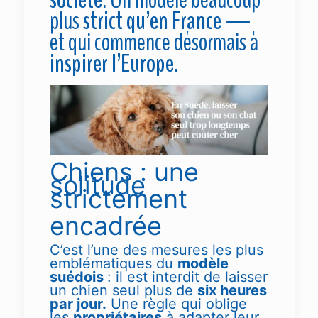
plus
strict qu’en France
—
et qui commence désormais à
inspirer l’Europe
.
Chiens : une
solitude
strictement
encadrée
C’est l’une des mesures les plus
emblématiques du
modèle
suédois
: il est interdit de laisser
un chien seul plus de
six heures
par jour.
Une règle qui oblige
les
propriétaires
à adapter leur