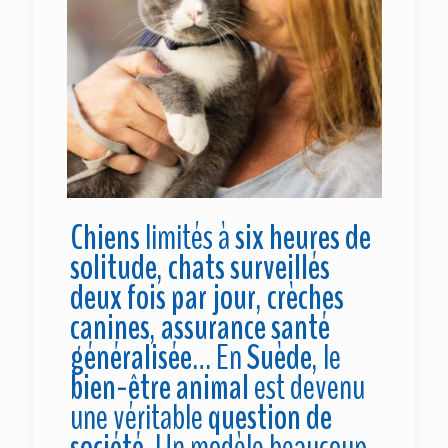
Chiens
limités à
six heures de
solitude
,
chats surveillés
deux fois par jour
,
crèches
canines
,
assurance santé
généralisée
… En
Suède
, le
bien-être animal
est devenu
une véritable
question de
société
. Un modèle beaucoup