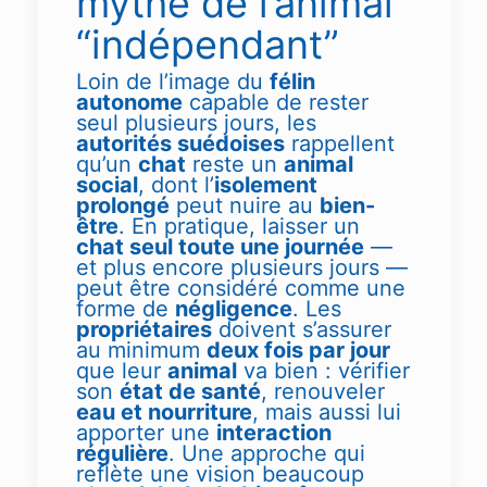
mythe de l’animal
“indépendant”
Loin de l’image du
félin
autonome
capable de rester
seul plusieurs jours, les
autorités suédoises
rappellent
qu’un
chat
reste un
animal
social
, dont l’
isolement
prolongé
peut nuire au
bien-
être
. En pratique, laisser un
chat seul toute une journée
—
et plus encore plusieurs jours —
peut être considéré comme une
forme de
négligence
. Les
propriétaires
doivent s’assurer
au minimum
deux fois par jour
que leur
animal
va bien : vérifier
son
état de santé
, renouveler
eau et nourriture
, mais aussi lui
apporter une
interaction
régulière
. Une approche qui
reflète une vision beaucoup