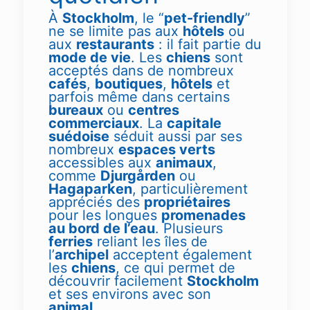
À
Stockholm
, le “
pet-friendly
”
ne se limite pas aux
hôtels
ou
aux
restaurants
: il fait partie du
mode de vie
. Les
chiens
sont
acceptés dans de nombreux
cafés
,
boutiques
,
hôtels
et
parfois même dans certains
bureaux
ou
centres
commerciaux
. La
capitale
suédoise
séduit aussi par ses
nombreux
espaces verts
accessibles aux
animaux
,
comme
Djurgården
ou
Hagaparken
, particulièrement
appréciés des
propriétaires
pour les longues
promenades
au bord de l’eau
. Plusieurs
ferries
reliant les îles de
l’
archipel
acceptent également
les
chiens
, ce qui permet de
découvrir facilement
Stockholm
et ses environs avec son
animal
.