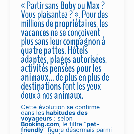
« Partir sans
Boby
ou
Max
?
Vous plaisantez ? ». Pour des
millions de
propriétaires
, les
vacances
ne se conçoivent
plus sans leur
compagnon à
quatre pattes
.
Hôtels
adaptés
,
plages autorisées
,
activités pensées pour les
animaux
… de plus en plus de
destinations
font les yeux
doux à nos
animaux
.
Cette évolution se confirme
dans les
habitudes des
voyageurs
: selon
Booking.com
, le filtre “
pet-
friendly
” figure désormais parmi