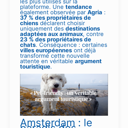
les plus utilisés sur la
plateforme. Une
tendance
également observée par
Agria
:
37 % des propriétaires de
chiens
déclarent choisir
uniquement des
destinations
adaptées aux animaux
, contre
23 % des propriétaires de
chats
. Conséquence : certaines
villes européennes
ont déjà
transformé cette nouvelle
attente en véritable
argument
touristique
.
Amsterdam : le
paradis des