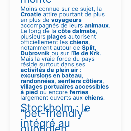
Moins connue sur ce sujet, la
Croatie
attire pourtant de plus
en plus de
voyageurs
accompagnés de leurs
animaux
.
Le long de la
côte dalmate
,
plusieurs
plages
autorisent
officiellement les
chiens
,
notamment autour de
Split
,
Dubrovnik
ou sur l’
île de Krk
.
Mais la vraie force du pays
réside surtout dans ses
activités de plein air
:
excursions en bateau
,
randonnées
,
sentiers côtiers
,
villages portuaires accessibles
à pied
ou encore
ferries
largement ouverts aux
chiens
.
Stockholm : le
“pet-friendly”
intégré au
quotidien