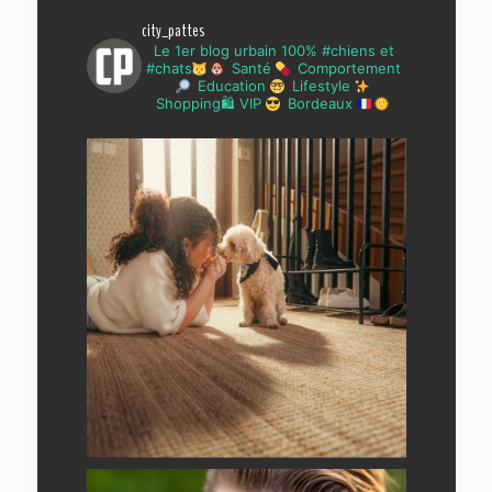
city_pattes
Le 1er blog urbain 100% #chiens et
#chats
Santé
Comportement
Education
Lifestyle
Shopping🛍 VIP
Bordeaux