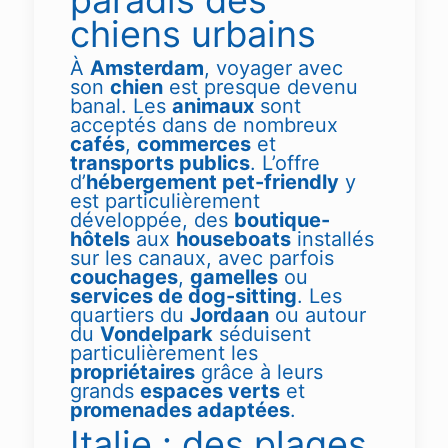
chiens urbains
À
Amsterdam
, voyager avec
son
chien
est presque devenu
banal. Les
animaux
sont
acceptés dans de nombreux
cafés
,
commerces
et
transports publics
. L’offre
d’
hébergement pet-friendly
y
est particulièrement
développée, des
boutique-
hôtels
aux
houseboats
installés
sur les canaux, avec parfois
couchages
,
gamelles
ou
services de dog-sitting
. Les
quartiers du
Jordaan
ou autour
du
Vondelpark
séduisent
particulièrement les
propriétaires
grâce à leurs
grands
espaces verts
et
promenades adaptées
.
Italie : des plages