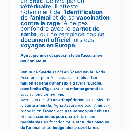
un
chat
. Délivré par un
vétérinaire
, il atteste
notamment de l’
identification
de l’animal
et de sa
vaccination
contre la rage
. À ne pas
confondre avec le
carnet de
santé
, qui ne remplace pas ce
document officiel
lors des
voyages en Europe
.
Agria, pionnier et spécialiste de l’assurance
pour animaux.
Venue de
Suède
et
n°1 en Scandinavie
, Agria
Assurance pour Animaux assure plus d’
un
million et demi d’animaux
à travers l’
Europe
,
sans limite d’âge
, avec les
mêmes garanties
tout au long de leur vie.
Avec plus de
130 ans d’expérience
au service de
la
santé animale
, Agria Assurance pour Animaux
propose en
France
des
assurances pour chiens
et des
assurances pour chats
totalement
modulables
en fonction de la
race
, des
besoins
de l’animal
et du
budget des propriétaires
.