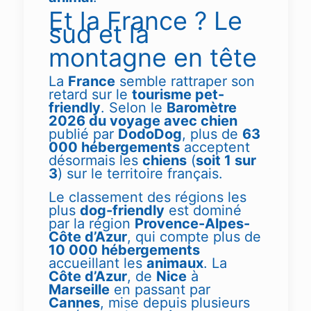
Et la France ? Le
sud et la
montagne en tête
La
France
semble rattraper son
retard sur le
tourisme pet-
friendly
. Selon le
Baromètre
2026 du voyage avec chien
publié par
DodoDog
, plus de
63
000 hébergements
acceptent
désormais les
chiens
(
soit 1 sur
3
) sur le territoire français.
Le classement des régions les
plus
dog-friendly
est dominé
par la région
Provence-Alpes-
Côte d’Azur
, qui compte plus de
10 000 hébergements
accueillant les
animaux
. La
Côte d’Azur
, de
Nice
à
Marseille
en passant par
Cannes
, mise depuis plusieurs