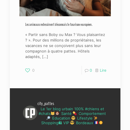
Les animaux redessinent désormais le tourisme européen.
« Partir sans Boby ou Max ? Vous plaisantez
? ». Pour des millions de propriétaires, les
vacances ne se conçoivent plus sans leur
compagnon à quatre pattes. Hôtels
adaptés,
[…]
0
0
Lire
city_pattes
Le 1er blog urbain 100% #chiens et
#chats
Santé
Comportement
Education
Lifestyle
Shopping🛍 VIP
Bordeaux