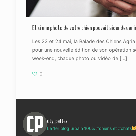
Et si une photo de votre chien pouvait aider des a
Les 23 et 24 mai, la Balade des Chiens Agria
pour une nouvelle édition de son opération so
week-end, chaque photo ou vidéo de
[…]
0
city_pattes
Le 1er blog urbain 100% #chiens et #chats