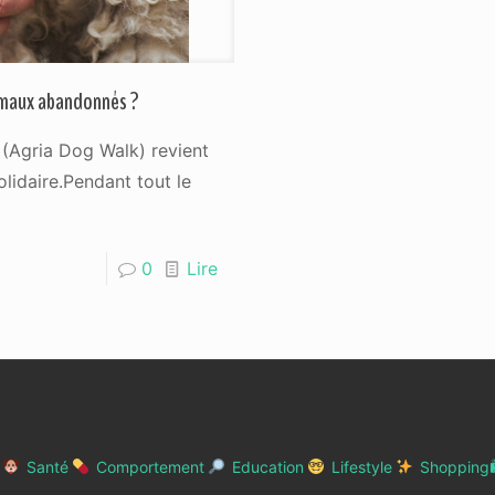
nimaux abandonnés ?
 (Agria Dog Walk) revient
lidaire.Pendant tout le
0
Lire
Santé
Comportement
Education
Lifestyle
Shopping