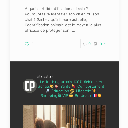
A quoi sert l’identification animale ?
Pourquoi faire identifier son chien ou son
chat ? Sachez qu’à l’heure actuelle,
l’identification animale est le moyen le plus
efficace de protéger son
[…]
1
0
Lire
city_pattes
Le 1er blog urbain 100% #chiens et
#chats
Santé
Comportement
Education
Lifestyle
Shopping🛍 VIP
Bordeaux