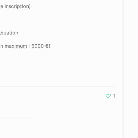
e inscription)
cipation
don maximum : 5000 €)
1