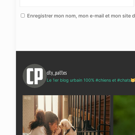
Enregistrer mon nom, mon e-mail et mon site 
city_pattes
Le 1er blog urbain 100% #chiens et #chats