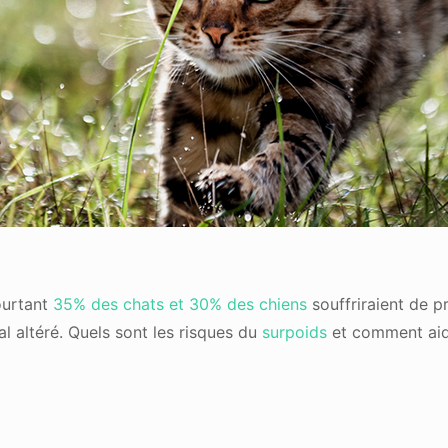
ourtant
35% des chats et 30% des chiens
souffriraient de 
l altéré. Quels sont les risques du
surpoids
et comment aid