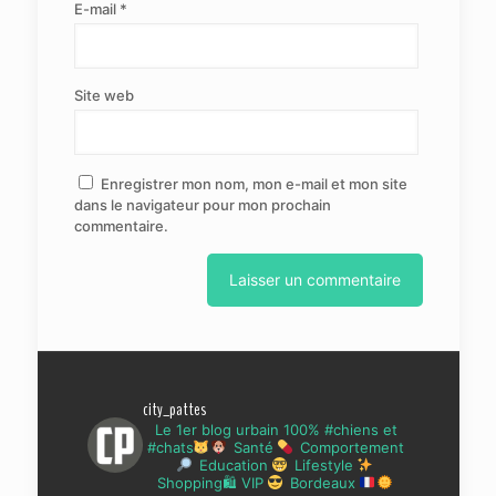
E-mail
*
Site web
Enregistrer mon nom, mon e-mail et mon site
dans le navigateur pour mon prochain
commentaire.
city_pattes
Le 1er blog urbain 100% #chiens et
#chats
Santé
Comportement
Education
Lifestyle
Shopping🛍 VIP
Bordeaux