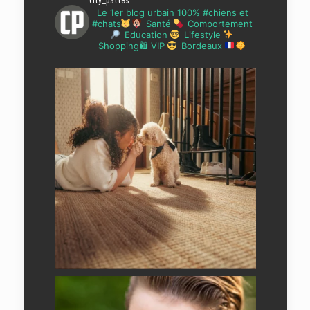
city_pattes
Le 1er blog urbain 100% #chiens et
#chats
Santé
Comportement
Education
Lifestyle
Shopping🛍 VIP
Bordeaux