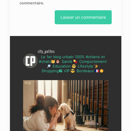
commentaire.
city_pattes
Le 1er blog urbain 100% #chiens et
#chats
Santé
Comportement
Education
Lifestyle
Shopping🛍 VIP
Bordeaux