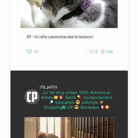
DIY – Un collier à personnaliser selon les tendances !
41
0
Lire
city_pattes
Le 1er blog urbain 100% #chiens et
#chats
Santé
Comportement
Education
Lifestyle
Shopping🛍 VIP
Bordeaux