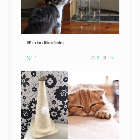
DIY : Le bac à litière côté déco
1
0
Lire