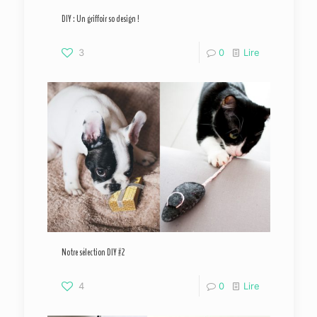
DIY : Un griffoir so design !
3
0
Lire
Notre sélection DIY #2
4
0
Lire