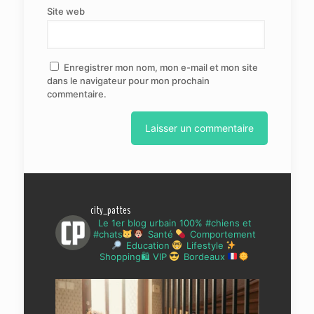
Site web
Enregistrer mon nom, mon e-mail et mon site
dans le navigateur pour mon prochain
commentaire.
city_pattes
Le 1er blog urbain 100% #chiens et
#chats
Santé
Comportement
Education
Lifestyle
Shopping🛍 VIP
Bordeaux