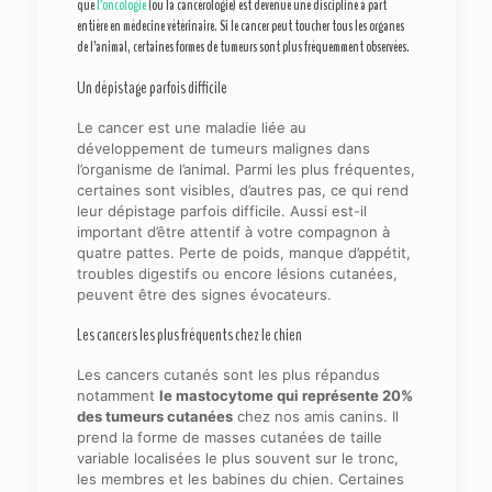
que
l’oncologie
(ou la cancérologie) est devenue une discipline à part
entière en médecine vétérinaire. Si le cancer peut toucher tous les organes
de l’animal, certaines formes de tumeurs sont plus fréquemment observées.
Un dépistage parfois difficile
Le cancer est une maladie liée au
développement de tumeurs malignes dans
l’organisme de l’animal. Parmi les plus fréquentes,
certaines sont visibles, d’autres pas, ce qui rend
leur dépistage parfois difficile. Aussi est-il
important d’être attentif à votre compagnon à
quatre pattes. Perte de poids, manque d’appétit,
troubles digestifs ou encore lésions cutanées,
peuvent être des signes évocateurs.
Les cancers les plus fréquents chez le chien
Les cancers cutanés sont les plus répandus
notamment
le mastocytome qui représente 20%
des tumeurs cutanées
chez nos amis canins. Il
prend la forme de masses cutanées de taille
variable localisées le plus souvent sur le tronc,
les membres et les babines du chien. Certaines