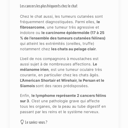
Les cancers les plus fréquents chez le chat
Chez le chat aussi, les tumeurs cutanées sont
fréquemment diagnostiquées. Parmi elles,
le
fibrosarcome
, une tumeur très agressive et
indolore ou
le carcinome épidermoïde (17 à 25
% de l’ensemble des tumeurs cutanées félines)
qui atteint les extrémités (oreilles, truffe)
notamment chez
les chats au pelage clair
.
L’oeil de nos compagnons à moustaches est
aussi sujet à de nombreuses affections.
Le
mélanome irien
, est une tumeur oculaire très
courante, en particulier chez les chats âgés.
L’American Shortair et Wirehair, le Persan et le
Siamois
sont des races prédisposées.
Enfin,
le lymphome représente 2 cancers félins
sur 3
. C’est une pathologie grave qui affecte
tous les organes, de la peau au tube digestif en
passant par les reins et le système nerveux.
Le saviez-vous ?