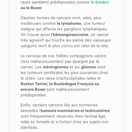
races semblent prédisposées comme
le Golden
ou le Boxer
.
D’autres formes de cancers sont, elles, plus
insidieuses comme
le lymphome
, une tumeur
maligne qui affecte les ganglions lymphatiques.
On trouve aussi
l’hémangiosarcome
, un cancer
très agressif qui touche les parois des vaisseaux
sanguins dont le plus connu est celui de la rate.
Le cerveau de nos fidèles compagnons canins
n’est malheureusement pas épargné par le
cancer. Les
méningiomes
et les
gliomes
sont
les tumeurs cérébrales les plus courantes chez
le chien. Les races brachycéphales telles le
Boston Terrier, le Bouledogue Français ou
encore Boxer
sont malheureusement
prédisposées.
Enfin, certains cancers liés aux hormones
sexuelles (
tumeurs mammaires et testiculaires
)
sont fréquemment observés chez l’animal âgé,
mâle ou femelle et a fortiori chez les sujets non
stérilisés.