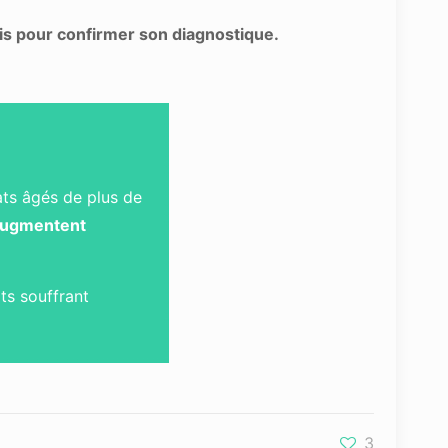
ois pour confirmer son diagnostique.
hats âgés de plus de
 augmentent
ts souffrant
3