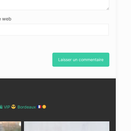
e web
 VIP
Bordeaux