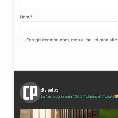
Nom
*
Enregistrer mon nom, mon e-mail et mon site
city_pattes
Le 1er blog urbain 100% #chiens et #chats