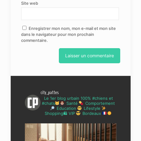
Site web
Enregistrer mon nom, mon e-mail et mon site
dans le navigateur pour mon prochain
commentaire.
city_pattes
Le 1er blog urbain 100% #chiens et
#chats
Santé
Comportement
Education
Lifestyle
Shopping🛍 VIP
Bordeaux