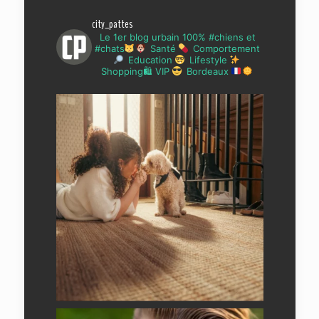
city_pattes
Le 1er blog urbain 100% #chiens et
#chats
Santé
Comportement
Education
Lifestyle
Shopping🛍 VIP
Bordeaux