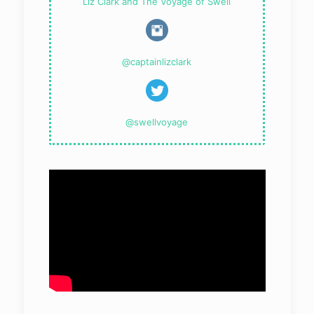
Liz Clark and The Voyage of Swell
@captainlizclark
@swellvoyage