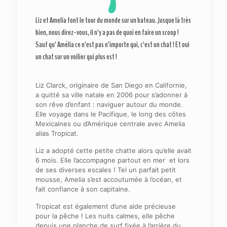
Liz et Amelia font le tour du monde sur un bateau. Jusque là très
bien, nous direz-vous, il n’y a pas de quoi en faire un scoop !
Sauf qu’ Amélia ce n’est pas n’importe qui, c’est un chat ! Et oui
un chat sur un voilier qui plus est !
Liz Clarck, originaire de San Diego en Californie,
a quitté sa ville natale en 2006 pour s’adonner à
son rêve d’enfant : naviguer autour du monde.
Elle voyage dans le Pacifique, le long des côtes
Mexicaines ou d’Amérique centrale avec Amelia
alias Tropicat.
Liz a adopté cette petite chatte alors qu’elle avait
6 mois. Elle l’accompagne partout en mer et lors
de ses diverses escales ! Tel un parfait petit
mousse, Amelia s’est accoutumée à l’océan, et
fait confiance à son capitaine.
Tropicat est également d’une aide précieuse
pour la pêche ! Les nuits calmes, elle pêche
depuis une planche de surf fixée à l’arrière du