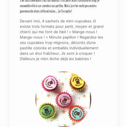
J’en suis fière mais c’est du boulot ! Un petit écart culinaire et hop je
ressemble vite à un cervelas sur pattes. Mais je n’en reste pas moins
gourmande alors cette mission… je l’accepte !
Devant moi, 4 sachets de mini-cupcakes (il
existe trois formats pour petit, moyen et grand
chien) qui me font de l’œil ! « Mange-nous !
Mange-nous ! » Minute papillon ! Regardez-les
ces cupcakes trop mignons, décorés d’une
pastille colorée et emballés individuellement
dans un étui fraîcheur…ils sont à croquer !
D’ailleurs je m’en lèche déjà les babines !