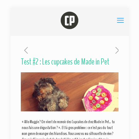
Test #2 : Les cupcakes de Made in Pet
« Allo Maggie ? On vient de recevoir des Cupcakes de chez Made in Pet… tu
nous fais une dégustation ? ». Et là gros problème : ce n’est pas du tout
mon genre de manger des friandises. Vous avez vu ma silhouette de rêve ?