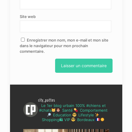
Site web
Enregistrer mon nom, mon e-mail et mon site
dans le navigateur pour mon prochain
commentaire.
city_pattes
Le 1er blog urbain 100% #chiens et
#chats
Santé
Comportement
Education
Lifestyle
Shopping🛍 VIP
Bordeaux