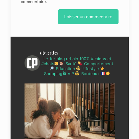
commentaire.
city_pattes
Le 1er blog urbain 100% #chiens et
#chats
Santé
Comportement
Education
Lifestyle
Shopping🛍 VIP
Bordeaux