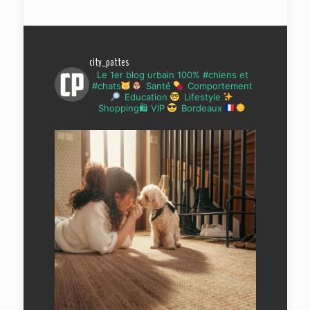
city_pattes
Le 1er blog urbain 100% #chiens et
#chats
Santé
Comportement
Education
Lifestyle
Shopping🛍 VIP
Bordeaux