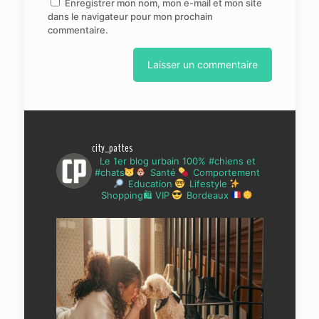
Enregistrer mon nom, mon e-mail et mon site
dans le navigateur pour mon prochain
commentaire.
city_pattes
Le 1er blog urbain 100% #chiens et
#chats
Santé
Comportement
Education
Lifestyle
Shopping🛍 VIP
Bordeaux