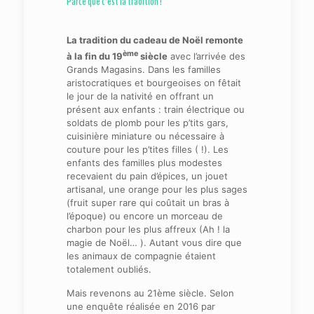
Parce que c’est la tradition !
La tradition du cadeau de Noël remonte
ème
à la fin du 19
siècle
avec l’arrivée des
Grands Magasins. Dans les familles
aristocratiques et bourgeoises on fêtait
le jour de la nativité en offrant un
présent aux enfants : train électrique ou
soldats de plomb pour les p’tits gars,
cuisinière miniature ou nécessaire à
couture pour les p’tites filles ( !). Les
enfants des familles plus modestes
recevaient du pain d’épices, un jouet
artisanal, une orange pour les plus sages
(fruit super rare qui coûtait un bras à
l’époque) ou encore un morceau de
charbon pour les plus affreux (Ah ! la
magie de Noël… ). Autant vous dire que
les animaux de compagnie étaient
totalement oubliés.
Mais revenons au 21ème siècle. Selon
une enquête réalisée en 2016 par