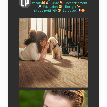
#chats
Santé
Comportement
Education
Lifestyle
Shopping🛍 VIP
Bordeaux