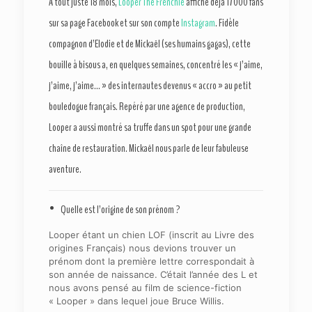
À tout juste 18 mois,
Looper The Frenchie
affiche déjà 17 000 fans
sur sa page Facebook et sur son compte
Instagram
. Fidèle
compagnon d’Elodie et de Mickaël (ses humains gagas), cette
bouille à bisous a, en quelques semaines, concentré les « j’aime,
j’aime, j’aime… » des internautes devenus « accro » au petit
bouledogue français. Repéré par une agence de production,
Looper a aussi montré sa truffe dans un spot pour une grande
chaîne de restauration. Mickaël nous parle de leur fabuleuse
aventure.
• Quelle est l’origine de son prénom ?
Looper étant un chien LOF (inscrit au Livre des
origines Français) nous devions trouver un
prénom dont la première lettre correspondait à
son année de naissance. C’était l’année des L et
nous avons pensé au film de science-fiction
« Looper » dans lequel joue Bruce Willis.