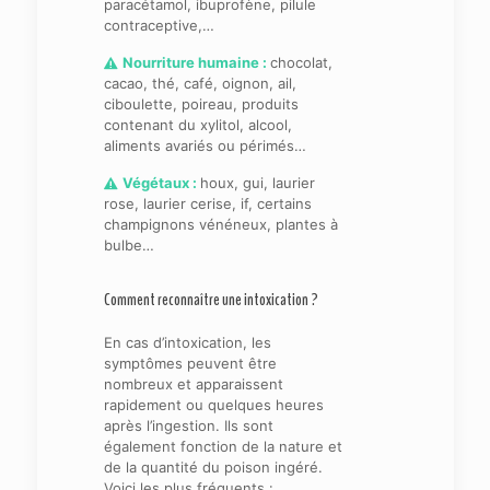
paracétamol, ibuprofène, pilule
contraceptive,…
Nourriture humaine :
chocolat,
cacao, thé, café, oignon, ail,
ciboulette, poireau, produits
contenant du xylitol, alcool,
aliments avariés ou périmés…
Végétaux :
houx, gui, laurier
rose, laurier cerise, if, certains
champignons vénéneux, plantes à
bulbe…
Comment reconnaître une intoxication ?
En cas d’intoxication, les
symptômes peuvent être
nombreux et apparaissent
rapidement ou quelques heures
après l’ingestion. Ils sont
également fonction de la nature et
de la quantité du poison ingéré.
Voici les plus fréquents :