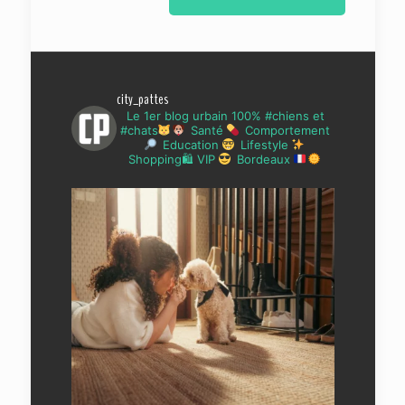
city_pattes
Le 1er blog urbain 100% #chiens et
#chats
Santé
Comportement
Education
Lifestyle
Shopping🛍 VIP
Bordeaux