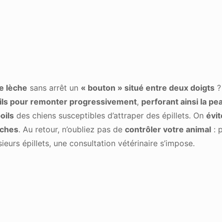
e lèche
sans arrêt un
« bouton » situé entre deux doigts
?
oils pour remonter progressivement
,
perforant ainsi la pe
oils
des chiens susceptibles d’attraper des épillets. On
évit
èches
. Au retour, n’oubliez pas de
contrôler votre animal
: p
eurs épillets, une consultation vétérinaire s’impose.