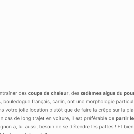
entraîner des
coups de chaleur
, des
œdèmes aigus du po
 bouledogue français, carlin, ont une morphologie particuliè
s votre jolie location plutôt que de faire la crêpe sur la pl
n cas de long trajet en voiture, il est préférable de
partir le
non a, lui aussi, besoin de se détendre les pattes ! Et bie