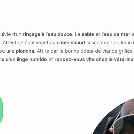
uivie d’un
rinçage à l’eau douce
. Le
sable
et l’
eau de mer
s
. Attention également au
sable chaud
susceptible de lui
br
ou une
plancha
. Attiré par la bonne odeur de viande grillée
aie d’un linge humide
et
rendez-vous vite chez le vétérina