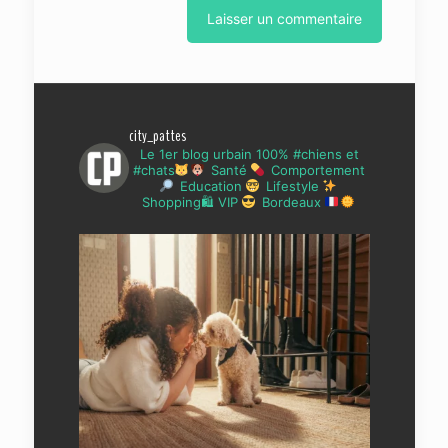
city_pattes
Le 1er blog urbain 100% #chiens et
#chats
Santé
Comportement
Education
Lifestyle
Shopping🛍 VIP
Bordeaux