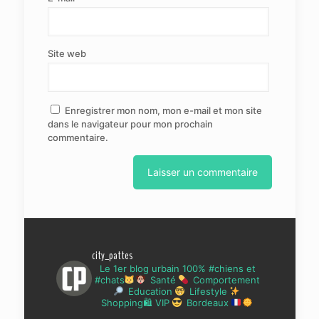
Site web
Enregistrer mon nom, mon e-mail et mon site
dans le navigateur pour mon prochain
commentaire.
city_pattes
Le 1er blog urbain 100% #chiens et
#chats
Santé
Comportement
Education
Lifestyle
Shopping🛍 VIP
Bordeaux