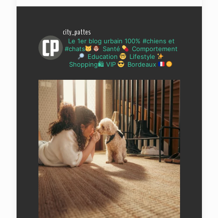
city_pattes
Le 1er blog urbain 100% #chiens et
#chats
Santé
Comportement
Education
Lifestyle
Shopping🛍 VIP
Bordeaux