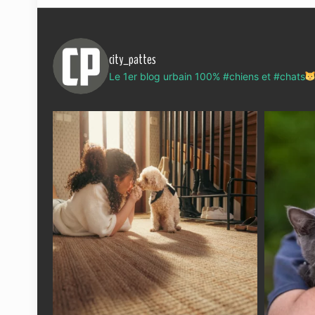
city_pattes
Le 1er blog urbain 100% #chiens et #chats