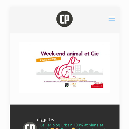
city_pattes
Le 1er blog urbain 100% #chiens et