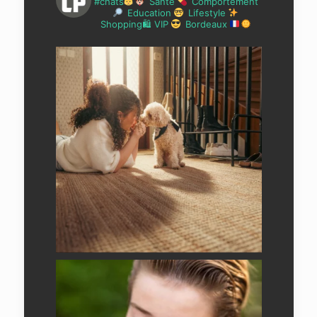
#chats
Santé
Comportement
Education
Lifestyle
Shopping🛍 VIP
Bordeaux