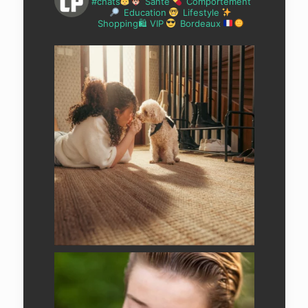
#chats
Santé
Comportement
Education
Lifestyle
Shopping🛍 VIP
Bordeaux