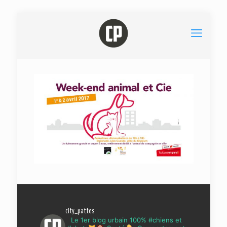
city_pattes
Le 1er blog urbain 100% #chiens et