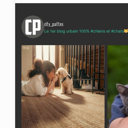
city_pattes
Le 1er blog urbain 100% #chiens et #chats