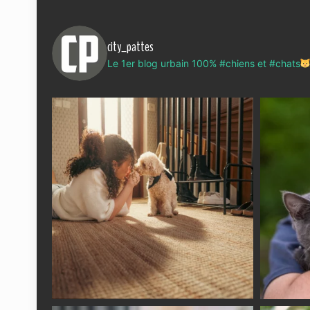
city_pattes
Le 1er blog urbain 100% #chiens et #chats