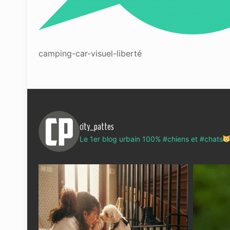
camping-car-visuel-liberté
city_pattes
Le 1er blog urbain 100% #chiens et #chats