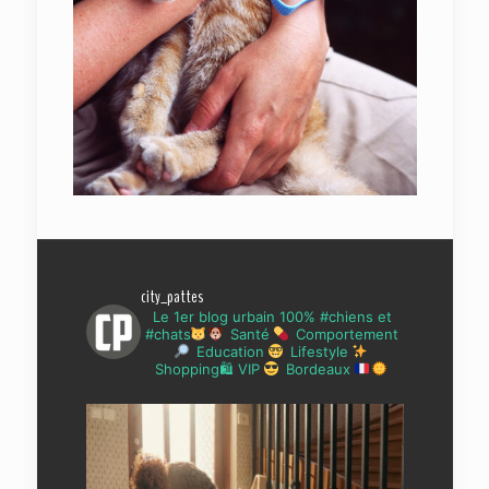
city_pattes
Le 1er blog urbain 100% #chiens et
#chats
Santé
Comportement
Education
Lifestyle
Shopping🛍 VIP
Bordeaux