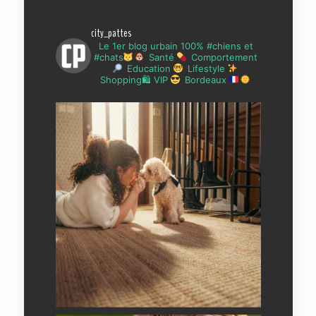
city_pattes
Le 1er blog urbain 100% #chiens et
#chats
Santé
Comportement
Education
Lifestyle
Shopping🛍 VIP
Bordeaux