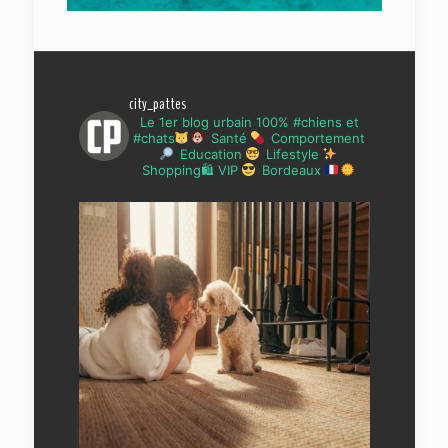
city_pattes
Le 1er blog urbain 100% #chiens et
#chats
Santé
Comportement
Education
Lifestyle
Shopping🛍 VIP
Bordeaux