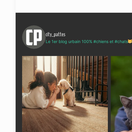
city_pattes
Le 1er blog urbain 100% #chiens et #chats