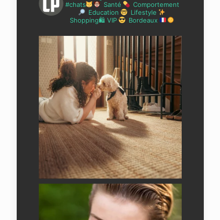
#chats
Santé
Comportement
Education
Lifestyle
Shopping🛍 VIP
Bordeaux