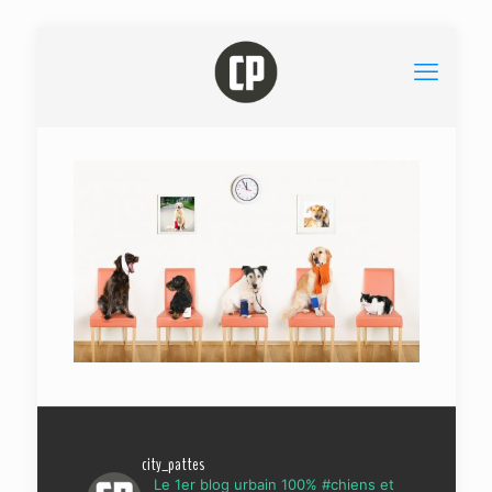
city_pattes
Le 1er blog urbain 100% #chiens et