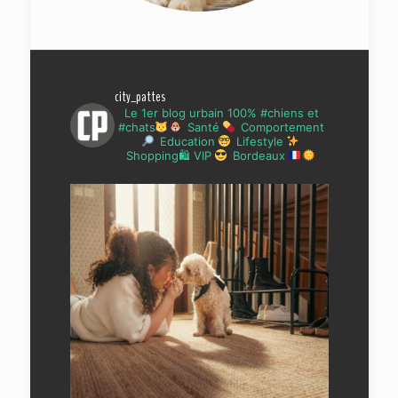
city_pattes
Le 1er blog urbain 100% #chiens et
#chats
Santé
Comportement
Education
Lifestyle
Shopping🛍 VIP
Bordeaux