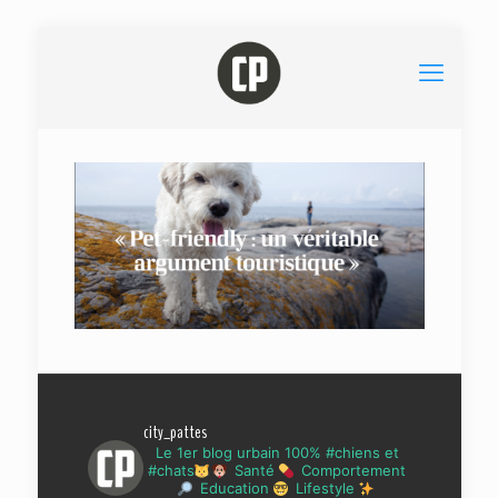
city_pattes
Le 1er blog urbain 100% #chiens et
#chats
Santé
Comportement
Education
Lifestyle