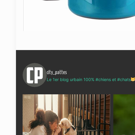
city_pattes
Le 1er blog urbain 100% #chiens et #chats