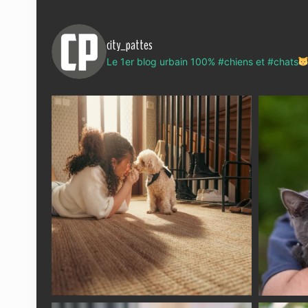
city_pattes
Le 1er blog urbain 100% #chiens et #chats