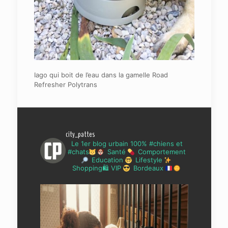
Iago qui boit de l’eau dans la gamelle Road
Refresher Polytrans
city_pattes
Le 1er blog urbain 100% #chiens et
#chats
Santé
Comportement
Education
Lifestyle
Shopping🛍 VIP
Bordeaux