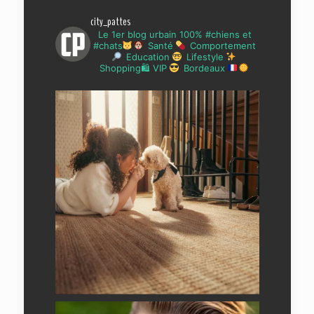
city_pattes
Le 1er blog urbain 100% #chiens et
#chats
Santé
Comportement
Education
Lifestyle
Shopping🛍 VIP
Bordeaux